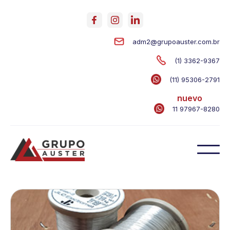
adm2@grupoauster.com.br
(1) 3362-9367
(11) 95306-2791
nuevo
11 97967-8280