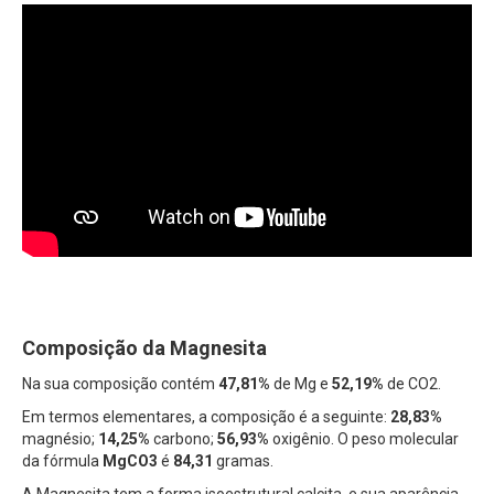
Composição da Magnesita
Na sua composição contém
47,81%
de Mg e
52,19%
de CO2.
Em termos elementares, a composição é a seguinte:
28,83%
magnésio;
14,25%
carbono;
56,93%
oxigênio. O peso molecular
da fórmula
MgCO3
é
84,31
gramas.
A Magnesita tem a forma isoestrutural calcita, e sua aparência