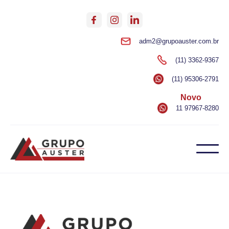
adm2@grupoauster.com.br
(11) 3362-9367
(11) 95306-2791
Novo
11 97967-8280